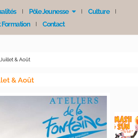
alités
Pôle Jeunesse
Culture
 Formation
Contact
uillet & Août
let & Août